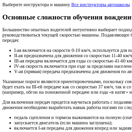
Выберите инструктора и машину
Все инструкторы автошколы
Основные сложности обучения вожде
Большинство опытных водителей интуитивно выбирает подходя
руководствоваться текущей скоростью машины. Подавляющее б
передач:
I-ая включается на скорости 0-10 км/ч, используется для 
II-ая предназначена для движения со скоростью 11-40 км/
III-ая передача включается для езды со скоростью 41-60
IV-ая скорость включается при езде за пределами населен
V-ая (прямая) передача предназначена для движения по ав
Указанные пороги являются ориентировочными, поскольку со
будет ехать на III-ей передаче как со скоростью 37 км/ч, так 
(например, обгон на пониженной передаче или езда «в натяг» н
Для включения передач придется научиться работать с педалям
движения необходимо выработать навык работы ногами по сл
педаль сцепления и тормоза выжимаются на полную (снач
запускается двигатель (если машина заглушена);
включается I-ая передача для движения вперед или задняя