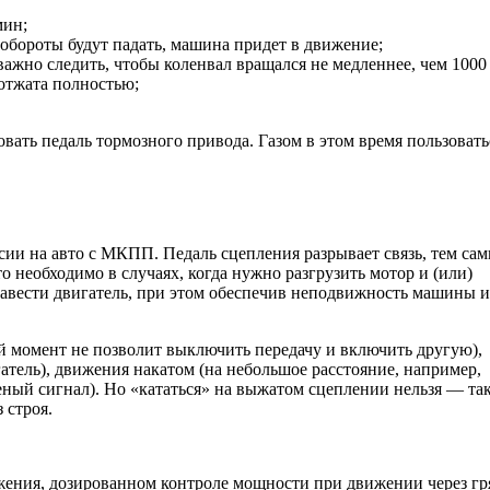
мин;
 обороты будут падать, машина придет в движение;
ажно следить, чтобы коленвал вращался не медленнее, чем 1000 
 отжата полностью;
вать педаль тормозного привода. Газом в этом время пользоват
сии на авто с МКПП. Педаль сцепления разрывает связь, тем са
 необходимо в случаях, когда нужно разгрузить мотор и (или)
авести двигатель, при этом обеспечив неподвижность машины и
й момент не позволит выключить передачу и включить другую),
тель), движения накатом (на небольшое расстояние, например,
леный сигнал). Но «кататься» на выжатом сцеплении нельзя — та
 строя.
жения, дозированном контроле мощности при движении через гр