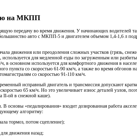
нию на МКПП
щую передачу во время движения. У начинающих водителей тако
ольшинство авто с МКПП-5 и двигателем объемом 1,4-1,6 л под
начала движения или преодоления сложных участков (грязь, снежна
ч, используется для медленной езды по загруженным или разбиты
 км/ч, в основном используется для комфортного движения в нас
ного пункта со скоростью 61-90 км/ч, а также во время обгонов н
томагистралям со скоростью 91-110 км/ч.
временный исправный двигатель и трансмиссия допускают крат
и со скоростью 65 км/ч. Но это увеличивает износ деталей узлов, 
а II-ой в снежной каше).
и. В основы «педалирования» входит дозированная работа аксел
едующему алгоритму:
ала тормоз, потом сцепление);
 для движения назад;