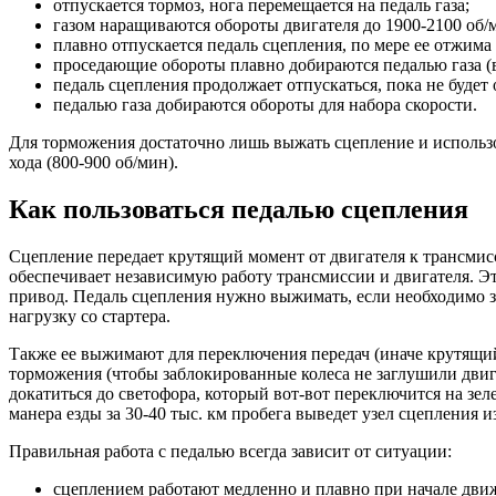
отпускается тормоз, нога перемещается на педаль газа;
газом наращиваются обороты двигателя до 1900-2100 об/
плавно отпускается педаль сцепления, по мере ее отжима
проседающие обороты плавно добираются педалью газа (в
педаль сцепления продолжает отпускаться, пока не будет
педалью газа добираются обороты для набора скорости.
Для торможения достаточно лишь выжать сцепление и использо
хода (800-900 об/мин).
Как пользоваться педалью сцепления
Сцепление передает крутящий момент от двигателя к трансмис
обеспечивает независимую работу трансмиссии и двигателя. Это
привод. Педаль сцепления нужно выжимать, если необходимо з
нагрузку со стартера.
Также ее выжимают для переключения передач (иначе крутящи
торможения (чтобы заблокированные колеса не заглушили двига
докатиться до светофора, который вот-вот переключится на зе
манера езды за 30-40 тыс. км пробега выведет узел сцепления из
Правильная работа с педалью всегда зависит от ситуации:
сцеплением работают медленно и плавно при начале дви