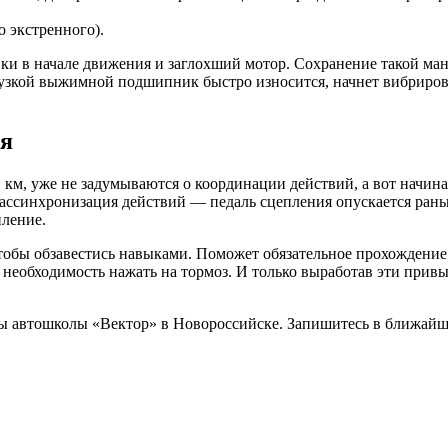
о экстренного).
и в начале движения и заглохший мотор. Сохранение такой ман
зкой выжимной подшипник быстро износится, начнет вибрировать
ия
 км, уже не задумываются о координации действий, а вот начин
рассинхронизация действий — педаль сцепления опускается раньш
пление.
чтобы обзавестись навыками. Поможет обязательное прохождени
 необходимость нажать на тормоз. И только выработав эти прив
 автошколы «Вектор» в Новороссийске. Запишитесь в ближайшу