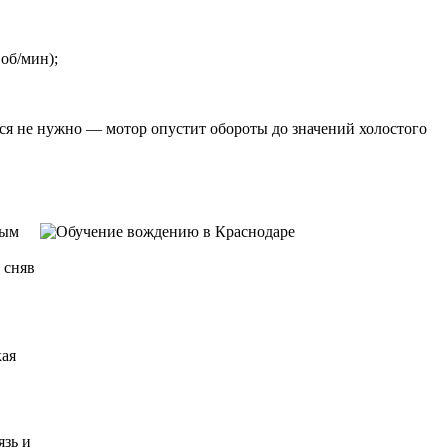
об/мин);
ься не нужно — мотор опустит обороты до значений холостого
мым
 сняв
кая
язь и