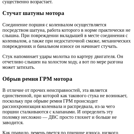
существенно возрастает.
Стучат шатуны мотора
Соединение поршня с коленвалом осуществляется
посредством шатуна, работа которого в норме практически не
слышна. При повреждении вкладышей в месте соединения с
коленвалом, а также при недостаточной смазке, механических
повреждениях и банальном износе он начинает стучать.
Стук напоминает удары молотка по картеру двигателя. Он
отчетливо слышен на холостом ходу, а вот по мере разгона
может затихать.
Обрыв ремня ГРМ мотора
В отличие от прочих неисправностей, эта является
единственной, при которой как такового стука не возникает,
поскольку при обрыве ремня ГРМ происходит
рассинхронизация коленвала и распредвала, из-за чего
поршни сталкиваются с клапанами. И определить эту
поломку несложно — ДВС просто глохнет и больше не
заводится.
Как правило, ремень рвется по причине износа, низкого