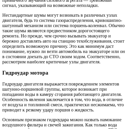
привычного звучания силового агрегата — тревожный
сигнал, указывающий на возможные неполадки.
Нестандартные шумы могут возникать в различных узлах
двигателя, будь то система газораспределения, кривошипно-
шатунный механизм или система поршень-коленвал. Обычно
такие шумы являются предвестником дорогостоящего
ремонта. Но прежде, чем срочно вызывать эвакуатор и
бережно доставлять авто на станцию техобслуживания, стоит
определить возможную причину. Это как минимум даст
понимание, нужно ли везти автомобиль на эвакуаторе или он
в состоянии доехать до СТО своим ходом. Соответственно,
рассмотрим наиболее критичные узлы двигателя.
Гидроудар мотора
Гидроудар двигателя выражается повреждением элементов
шатунно-поршневой группы, которое возникает при
попадании воды в камеру сгорания работающего двигателя.
Особенность явления заключается в том, что вода, в отличие
от воздуха и топливной смеси, практически несжимаема, что
приводит к резкому удару поршня о жидкость.
Основным признаком гидроудара можно назвать намокание
воздушного фильтра и свечей зажигания. Как только вода