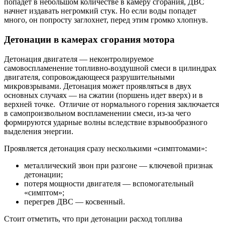
попадет в небольшом количестве в камеру сгорания, ДВС
начнет издавать негромкий стук. Но если воды попадет
много, он попросту заглохнет, перед этим громко хлопнув.
Детонации в камерах сгорания мотора
Детонация двигателя — неконтролируемое
самовоспламенение топливно-воздушной смеси в цилиндрах
двигателя, сопровождающееся разрушительными
микровзрывами. Детонация может проявляться в двух
основных случаях — на сжатии (поршень идет вверх) и в
верхней точке. Отличие от нормального горения заключается
в самопроизвольном воспламенении смеси, из-за чего
формируются ударные волны вследствие взрывообразного
выделения энергии.
Проявляется детонация сразу несколькими «симптомами»:
металлический звон при разгоне — ключевой признак
детонации;
потеря мощности двигателя — вспомогательный
«симптом»;
перегрев ДВС — косвенный.
Стоит отметить, что при детонации расход топлива