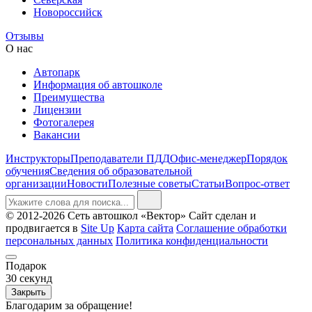
Новороссийск
Отзывы
О нас
Автопарк
Информация об автошколе
Преимущества
Лицензии
Фотогалерея
Вакансии
Инструкторы
Преподаватели ПДД
Офис-менеджер
Порядок
обучения
Сведения об образовательной
организации
Новости
Полезные советы
Статьи
Вопрос-ответ
© 2012-2026 Сеть автошкол «Вектор»
Сайт сделан и
продвигается в
Site Up
Карта сайта
Соглашение обработки
персональных данных
Политика конфиденциальности
Подарок
30
секунд
Закрыть
Благодарим за обращение!