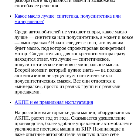
разобраться в актуальности задачи и возможных
способах ее решения.
Какое масло лучше: синтетика, полусинтетика или
минеральное?
Среди автолюбителей не утихают споры, какое масло
лучше — синтетика или полусинтетика, а может и вовсе
— «минералка»? Начать следует с того, что лучшим
будет масло, под которое спроектирован конкретный
мотор. Следовательно, для конкретного мотора сразу
находится ответ, что лучше — синтетическое,
полусинтетическое или вовсе минеральное масло.
Второй момент, который нужно знать — на полках
автомагазинов не существует синтетических и
полусинтетических смазок. Все они относятся к
«минералке», просто из разных групп и с разными
присадками.
АКПП и ее правильная эксплуатация
На российском авторынке доля машин, оборудованных
АКПП, растет год от года. Сказывается удешевление
производства, более удобное управление автомобилем и
увеличение поставок машин из КНР. Начинающие и
даже опытные автолюбители зачастую плохо себе