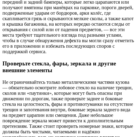
передний и задний бамперы, которые легко царапаются или
получают вмятины при манёврах на парковке, пороги дверей,
подверженные ударам от бордюров, арки колёс, где
скапливается грязь и скрываются мелкие сколы, а также капот
и крышка багажника, на которых нередко остаются следы от
открывания с силой или от падения предметов, — все эти
места требуют тщательного взгляда под разными углами,
чтобы в случае обнаружения дефекта вы могли сразу отметить
его в приложении и избежать последующих споров с
поддержкой сервиса.
Проверьте стекла, фары, зеркала и другие
внешние элементы
Не ограничивайтесь только металлическими частями кузова
— обязательно осмотрите лобовое стекло на наличие трещин,
сколов или «паутинки», которые могут быть опасны при
движении по дорогам, также проверьте заднее и боковые
стекла на целостность, фары и противотуманки на отсутствие
трещин и запотевания внутри, боковые зеркала заднего вида
на предмет царапин или смещения. Даже небольшое
повреждение зеркала может привести к дополнительным
претензиям. Также стоит проверить номерные знаки, которые
должны быть чистыми, читаемыми и надёжно