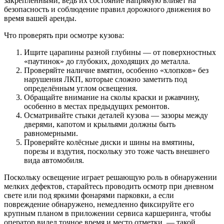
закреплёнными, ведь их состояние напрямую влияет на
безопасность и соблюдение правил дорожного движения во
время вашей аренды.
Что проверять при осмотре кузова:
Ищите царапины разной глубины — от поверхностных
«паутинок» до глубоких, доходящих до металла.
Проверяйте наличие вмятин, особенно «хлопков» без
нарушения ЛКП, которые сложно заметить под
определённым углом освещения.
Обращайте внимание на сколы краски и ржавчину,
особенно в местах предыдущих ремонтов.
Осматривайте стыки деталей кузова — зазоры между
дверями, капотом и крыльями должны быть
равномерными.
Проверяйте колёсные диски и шины на вмятины,
порезы и вздутия, поскольку это тоже часть внешнего
вида автомобиля.
Поскольку освещение играет решающую роль в обнаружении
мелких дефектов, старайтесь проводить осмотр при дневном
свете или под яркими фонарями парковки, а если
повреждение обнаружено, немедленно фиксируйте его
крупным планом в приложении сервиса каршеринга, чтобы
оператор видел точное время и место отметки, — такой