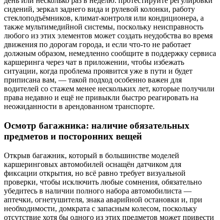
день или несколько раз в неделю: протестируйте регулировки
сидений, зеркал заднего вида и рулевой колонки, работу
стеклоподъёмников, климат-контроля или кондиционера, а
также мультимедийной системы, поскольку неисправность
любого из этих элементов может создать неудобства во время
движения по дорогам города, и если что-то не работает
должным образом, немедленно сообщите в поддержку сервиса
каршеринга через чат в приложении, чтобы избежать
ситуации, когда проблема проявится уже в пути и будет
приписана вам, — такой подход особенно важен для
водителей со стажем менее нескольких лет, которые получили
права недавно и ещё не привыкли быстро реагировать на
неожиданности в арендованном транспорте.
Осмотр багажника: наличие обязательных
предметов и посторонних вещей
Открыв багажник, который в большинстве моделей
каршеринговых автомобилей оснащён датчиком для
фиксации открытия, но всё равно требует визуальной
проверки, чтобы исключить любые сомнения, обязательно
убедитесь в наличии полного набора автомобилиста —
аптечки, огнетушителя, знака аварийной остановки и, при
необходимости, домкрата с запасным колесом, поскольку
отсутствие хотя бы одного из этих предметов может привести