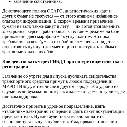
заявление собственника.
Действующего полиса ОСАГО, диагностических карт и
других бумаг не требуется — от этого атавизма избавились
благодаря цифровизации. В скором времени привычные
бумаги на авто также канут в лету — их готовится заменить
электронная версия, работающая в тестовом режиме на базе
приложения для смартфона «Госуслуги.авто». Но пока
требование возить бумаги с собой не отменены, придется
подготовить нужную документацию и поступить любым из
трех возможных способов.
Как действовать через ГИБДД при потере свидетельства о
регистрации
Заявление об утрате для выпуска дубликата свидетельства
транспортного средства примут в любом подразделении
МРЭО ГИБДД, в том числе в другом городе. Это удобно на
случай, если бумажник потерялся далеко от дома: в турпоездке
или командировке.
Достаточно прибыть в удобное подразделение, взять
«талончик» электронной очереди и сдать пакет документации
представителю. Нужно будет обязательно заплатить
госпошлину за выпуск дубликата. Увы, прямо в отделении
сделать это невозможно.