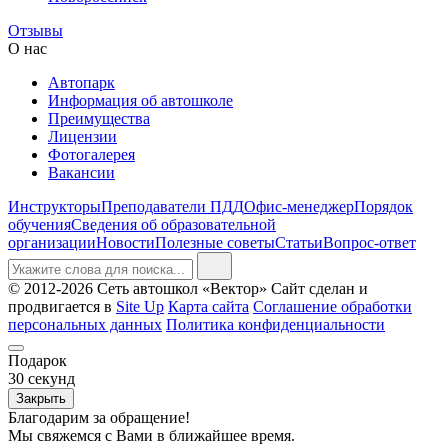
Отзывы
О нас
Автопарк
Информация об автошколе
Преимущества
Лицензии
Фотогалерея
Вакансии
Инструкторы
Преподаватели ПДД
Офис-менеджер
Порядок
обучения
Сведения об образовательной
организации
Новости
Полезные советы
Статьи
Вопрос-ответ
© 2012-2026 Сеть автошкол «Вектор»
Сайт сделан и
продвигается в
Site Up
Карта сайта
Соглашение обработки
персональных данных
Политика конфиденциальности
Подарок
30
секунд
Закрыть
Благодарим за обращение!
Мы свяжемся с Вами в ближайшее время.