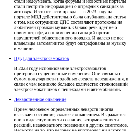
стали недоумевать, когда форумы и новостные порталы
стали пестрить информацией о штрафных санкциях за
автозвук. И это отчасти правда — в 2023 году на
портале МВД действительно была опубликована статья
о том, как сотрудники ДПС составляют протоколы на
любителей громкой музыки. Однако речь идет не о
новом штрафе, а о применении санкций против
нарушителей общественного порядка. И далеко не все
владельцы автомагнитол будут оштрафованы за музыку
в машине.
ПДД для электросамокатов
В 2023 году использование электросамокатов
претерпело существенные изменения. Они связаны с
бумом популярности подобных средств передвижения, в
связи с чем возникло большое количество столкновений
электросамокатчиков с пешеходами и автомобилями.
Лекарственное опьянение
Прием человеком определенных лекарств иногда
вызывает состояние, схожее с опьянением. Выражается
оно в виде спутанности сознания, заторможенности
реакций, неадекватного поведения и других симптомов.
Несмотря на то, что человек не употреблял ни алкоголя,