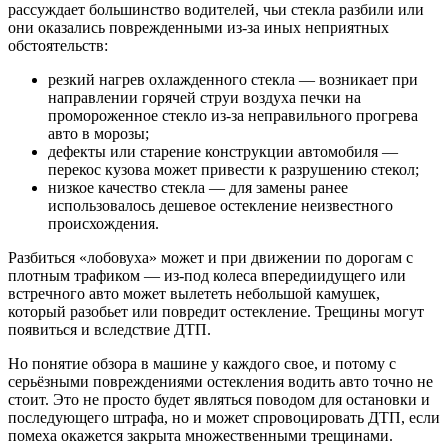
рассуждает большинство водителей, чьи стекла разбили или
они оказались поврежденными из-за иных неприятных
обстоятельств:
резкий нагрев охлажденного стекла — возникает при
направлении горячей струи воздуха печки на
промороженное стекло из-за неправильного прогрева
авто в морозы;
дефекты или старение конструкции автомобиля —
перекос кузова может привести к разрушению стекол;
низкое качество стекла — для замены ранее
использовалось дешевое остекление неизвестного
происхождения.
Разбиться «лобовуха» может и при движении по дорогам с
плотным трафиком — из-под колеса впередиидущего или
встречного авто может вылететь небольшой камушек,
который разобьет или повредит остекление. Трещины могут
появиться и вследствие ДТП.
Но понятие обзора в машине у каждого свое, и потому с
серьёзными повреждениями остекления водить авто точно не
стоит. Это не просто будет являться поводом для остановки и
последующего штрафа, но и может спровоцировать ДТП, если
помеха окажется закрыта множественными трещинами.