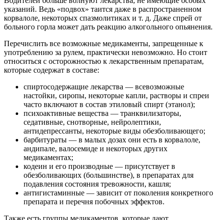
Водителей больше волнуют лекарства, не имеющие особых
указаний. Ведь «подвох» таится даже в распространенном
корвалоле, некоторых спазмолитиках и т. д. Даже спрей от
больного горла может дать реакцию алкогольного опьянения.
Перечислить все возможные медикаменты, запрещенные к
употреблению за рулем, практически невозможно. Но стоит
относиться с осторожностью к лекарственным препаратам,
которые содержат в составе:
спиртосодержащие лекарства — всевозможные
настойки, сиропы, некоторые капли, растворы и спреи
часто включают в состав этиловый спирт (этанол);
психоактивные вещества — транквилизаторы,
седативные, снотворные, нейролептики,
антидепрессанты, некоторые виды обезболивающего;
барбитураты — в малых дозах они есть в корвалоле,
андипале, валосемиде и некоторых других
медикаментах;
кодеин и его производные — присутствует в
обезболивающих (большинстве), в препаратах для
подавления состояния тревожности, кашля;
антигистаминные — зависит от поколения конкретного
препарата и перечня побочных эффектов.
Также есть группы медикаментов, которые дают