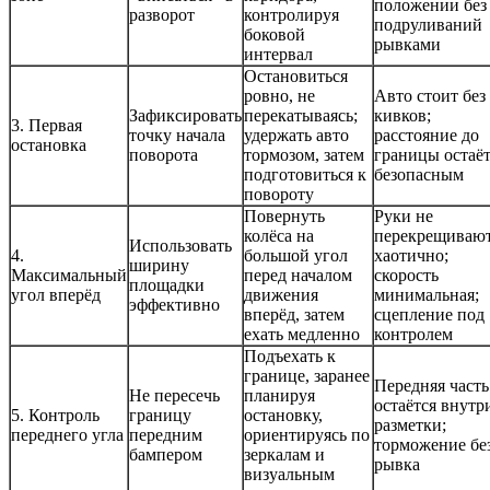
положении без
разворот
контролируя
подруливаний
боковой
рывками
интервал
Остановиться
ровно, не
Авто стоит без
Зафиксировать
перекатываясь;
кивков;
3. Первая
точку начала
удержать авто
расстояние до
остановка
поворота
тормозом, затем
границы остаёт
подготовиться к
безопасным
повороту
Повернуть
Руки не
колёса на
перекрещиваю
Использовать
4.
большой угол
хаотично;
ширину
Максимальный
перед началом
скорость
площадки
угол вперёд
движения
минимальная;
эффективно
вперёд, затем
сцепление под
ехать медленно
контролем
Подъехать к
границе, заранее
Передняя часть
Не пересечь
планируя
остаётся внутр
5. Контроль
границу
остановку,
разметки;
переднего угла
передним
ориентируясь по
торможение бе
бампером
зеркалам и
рывка
визуальным