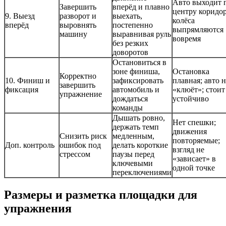
Авто выходит 
Завершить
вперёд и плавно
центру коридор
9. Выезд
разворот и
выехать,
колёса
вперёд
выровнять
постепенно
выпрямляются
машину
выравнивая руль
вовремя
без резких
доворотов
Остановиться в
зоне финиша,
Остановка
Корректно
10. Финиш и
зафиксировать
плавная; авто н
завершить
фиксация
автомобиль и
«клюёт»; стоит
упражнение
дождаться
устойчиво
команды
Дышать ровно,
Нет спешки;
держать темп
движения
Снизить риск
медленным,
повторяемые;
Доп. контроль
ошибок под
делать короткие
взгляд не
стрессом
паузы перед
«зависает» в
ключевыми
одной точке
переключениями
Размеры и разметка площадки для
упражнения