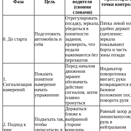
Фаза
Цель
водителя
точки контро
(своими
словами)
Отрегулировать
посадку, зеркала,
Пятка левой н
убедиться в
удобно держит
Подготовить
понятности
сцепление;
0. До старта
автомобиль и
задания,
зеркала
себя
проверить, что
показывают
педали
борта и часть
нажимаются без
зоны позади
перехватов
Перед началом
Индикатор
движения
Показать
поворотника
заранее
1.
понятное
мигает; руки
обозначить
Сигнализация
намерение
возвращаются 
действие
намерений
начать
базовое
сигналом, затем
упражнение
положение пос
плавно
поворота руля
тронуться
Держаться
Равный зазор д
ближе к
линии/конусов
Подъехать так,
выбранной
руль в
2. Подход к
чтобы
стороне
нейтральном
зоне
«вписаться» в
коридора,