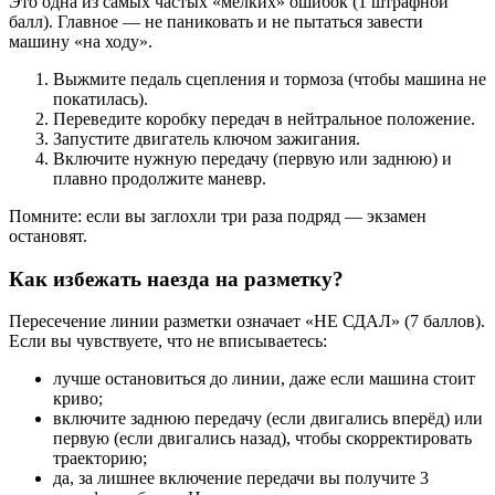
Это одна из самых частых «мелких» ошибок (1 штрафной
балл). Главное — не паниковать и не пытаться завести
машину «на ходу».
Выжмите педаль сцепления и тормоза (чтобы машина не
покатилась).
Переведите коробку передач в нейтральное положение.
Запустите двигатель ключом зажигания.
Включите нужную передачу (первую или заднюю) и
плавно продолжите маневр.
Помните: если вы заглохли три раза подряд — экзамен
остановят.
Как избежать наезда на разметку?
Пересечение линии разметки означает «НЕ СДАЛ» (7 баллов).
Если вы чувствуете, что не вписываетесь:
лучше остановиться до линии, даже если машина стоит
криво;
включите заднюю передачу (если двигались вперёд) или
первую (если двигались назад), чтобы скорректировать
траекторию;
да, за лишнее включение передачи вы получите 3