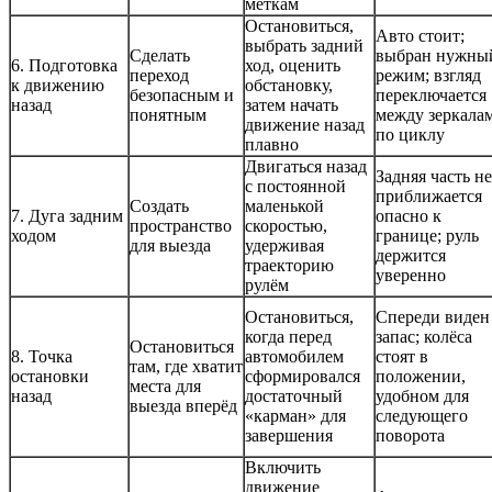
меткам
Остановиться,
Авто стоит;
выбрать задний
Сделать
выбран нужны
6. Подготовка
ход, оценить
переход
режим; взгляд
к движению
обстановку,
безопасным и
переключается
назад
затем начать
понятным
между зеркала
движение назад
по циклу
плавно
Двигаться назад
Задняя часть не
с постоянной
приближается
Создать
маленькой
7. Дуга задним
опасно к
пространство
скоростью,
ходом
границе; руль
для выезда
удерживая
держится
траекторию
уверенно
рулём
Остановиться,
Спереди виден
когда перед
запас; колёса
Остановиться
8. Точка
автомобилем
стоят в
там, где хватит
остановки
сформировался
положении,
места для
назад
достаточный
удобном для
выезда вперёд
«карман» для
следующего
завершения
поворота
Включить
движение