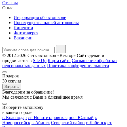
Отзывы
О нас
Информация об автошколе
Преимущества нашей автошколы
Лицензии
Фотогалерея
Вакансии
© 2012-2026 Сеть автошкол «Вектор»
Сайт сделан и
продвигается в
Site Up
Карта сайта
Соглашение обработки
персональных данных
Политика конфиденциальности
Подарок
30
секунд
Закрыть
Благодарим за обращение!
Мы свяжемся с Вами в ближайшее время.
Выберите автошколу
в вашем городе
г. Краснодар
ст. Новотитаровская
пос. Южный
г.
Новороссийск
г. Абинск
Северский район
г. Лабинск
ст.